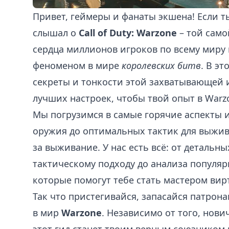
Привет, геймеры и фанаты экшена! Если ты
слышал о
Call of Duty: Warzone
– той само
сердца миллионов игроков по всему миру
феноменом в мире
королевских битв
. В э
секреты и тонкости этой захватывающей и
лучших настроек, чтобы твой опыт в Warz
Мы погрузимся в самые горячие аспекты 
оружия до оптимальных тактик для выжив
за выживание. У нас есть всё: от детальн
тактическому подходу до анализа популяр
которые помогут тебе стать мастером вир
Так что пристегивайся, запасайся патрон
в мир
Warzone
. Независимо от того, нов