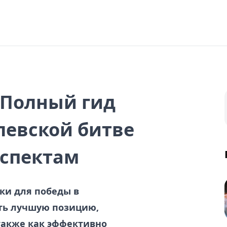
e Полный гид
левской битве
аспектам
тики для победы в
ать лучшую позицию,
также как эффективно