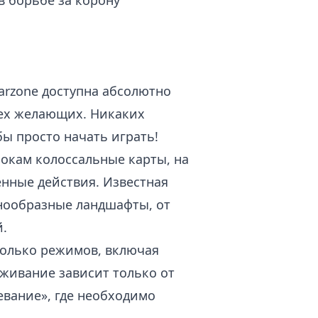
в борьбе за корону
arzone доступна абсолютно
всех желающих. Никаких
ы просто начать играть!
окам колоссальные карты, на
нные действия. Известная
знообразные ландшафты, от
й.
колько режимов, включая
ыживание зависит только от
евание», где необходимо