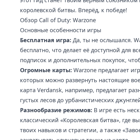
этот гид станет твоим верным союзником 
королевской битвы. Вперёд, к победе!
Обзор Call of Duty: Warzone
Основные особенности игры
Бесплатная игра:
Да, ты не ослышался. W
бесплатно, что делает её доступной для 
подписок и дополнительных покупок, чтоб
Огромные карты:
Warzone предлагает игр
которых можно развернуть настоящие вое
карта Verdansk, например, предлагает ра
густых лесов до урбанистических джунгле
Разнообразие режимов:
В игре есть нес
классический «Королевская битва», где в
твоих навыков и стратегии, а также «Заво