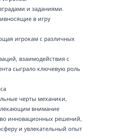
аградами и заданиями.
ивносящие в игру
ющая игрокам с различных
ваций, взаимодействия с
ента сыграло ключевую роль
са
ельные черты механики,
ивлекающим внимание
тво инновационных решений,
осферу и увлекательный опыт