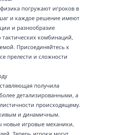
физика погружают игроков в
 шаг и каждое решение имеют
ации и разнообразие
о тактических комбинаций,
уемой. Присоединяйтесь к
се прелести и сложности
оду
ставляющая получила
 более детализированными, а
алистичности происходящему.
 живым и динамичным.
ы новые игровые механики,
лей. Теперь игроки могут