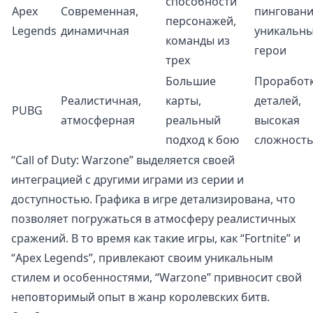
способности
Apex
Современная,
пинговани
персонажей,
Legends
динамичная
уникальн
команды из
герои
трех
Большие
Проработ
Реалистичная,
карты,
деталей,
PUBG
атмосферная
реальный
высокая
подход к бою
сложност
“Call of Duty: Warzone” выделяется своей
интеграцией с другими играми из серии и
доступностью. Графика в игре детализирована, что
позволяет погружаться в атмосферу реалистичных
сражений. В то время как такие игры, как “Fortnite” и
“Apex Legends”, привлекают своим уникальным
стилем и особенностями, “Warzone” привносит свой
неповторимый опыт в жанр королевских битв.