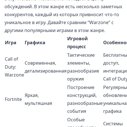
обсуждений. В этом жанре есть несколько заметных
конкурентов, каждый из которых привносит что-то
уникальное в игру. Давайте сравним “Warzone” с
другими популярными играми в этом жанре.
Игровой
Игра
Графика
Особенно
процесс
Тактические
Бесплатн
Call of
Современная,
элементы,
доступ,
Duty:
детализированная
разнообразие
интеграци
Warzone
оружия
Call of Dut
Построение
Регулярны
Яркая,
конструкций,
обновлени
Fortnite
мультяшная
разнообразные
уникальна
события
графика
Особые
Системы