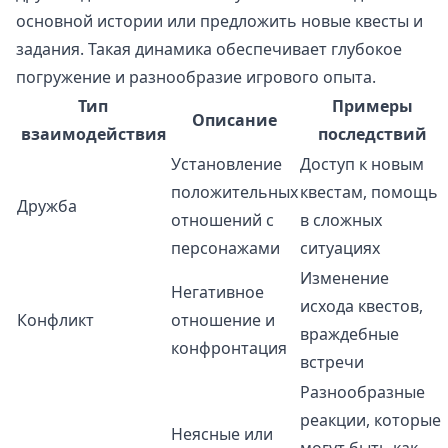
основной истории или предложить новые квесты и
задания. Такая динамика обеспечивает глубокое
погружение и разнообразие игрового опыта.
Тип
Примеры
Описание
взаимодействия
последствий
Установление
Доступ к новым
положительных
квестам, помощь
Дружба
отношений с
в сложных
персонажами
ситуациях
Изменение
Негативное
исхода квестов,
Конфликт
отношение и
враждебные
конфронтация
встречи
Разнообразные
реакции, которые
Неясные или