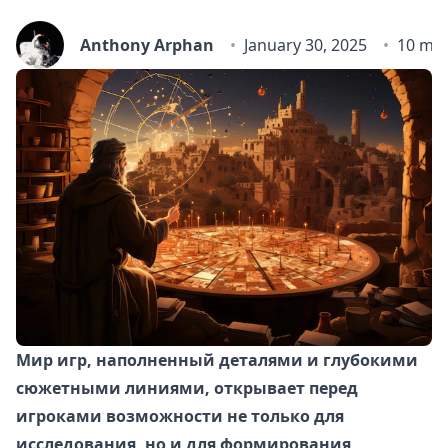
Anthony Arphan
January 30, 2025
10 min
Мир игр, наполненный деталями и глубокими
сюжетными линиями, открывает перед
игроками возможности не только для
исследования, но и для формирования