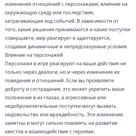
изменение отношений с персонажами, влияние на
окружающую среду или последствия,
затрагивающие ход событий. В зависимости от
того, какие решения принимаются и какие поступки
совершаете, мир реагирует и адаптируется,
создавая динамичные и непредсказуемые условия.
Влияние на персонажей
Персонажи в игре реагируют на ваши действия не
только через диалоги, но и через изменение их
поведения и отношений. Если вы проявляете
доброту и сострадание, это может укрепить ваше
положение в их глазах, а агрессивные или
недоброжелательные поступки могут вызвать
недовольство или враждебность. Эти изменения
заметны и могут сильно повлиять на развитие
квестов и взаимодействие с героями.