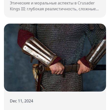
Этические и моральные аспекты в Crusader
Kings III: глубокая реалистичность, сложные
решения и влияние на развитие сюжета.
Dec 11, 2024