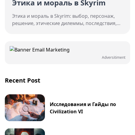
Этика и мораль в Skyrim
Этика и мораль в Skyrim: выбор, персонаж,
решение, этические дилеммы, последствия,
влияние на сюжет и мир, нравственные
аспекты квестов, убийства и их последствия,
выбор между милосердием и жестокостью,
роль и влияние персонажей, этические
Adversitiment
аспекты взаимодействий, моральные
вопросы в гильдиях.
Recent Post
Исследования и Гайды по
Civilization VI