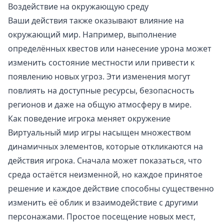
Воздействие на окружающую среду
Ваши действия также оказывают влияние на
окружающий мир. Например, выполнение
определённых квестов или нанесение урона может
изменить состояние местности или привести к
появлению новых угроз. Эти изменения могут
повлиять на доступные ресурсы, безопасность
регионов и даже на общую атмосферу в мире.
Как поведение игрока меняет окружение
Виртуальный мир игры насыщен множеством
динамичных элементов, которые откликаются на
действия игрока. Сначала может показаться, что
среда остаётся неизменной, но каждое принятое
решение и каждое действие способны существенно
изменить её облик и взаимодействие с другими
персонажами. Простое посещение новых мест,