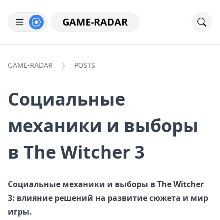
GAME-RADAR
GAME-RADAR
POSTS
Социальные
механики и выборы
в The Witcher 3
Социальные механики и выборы в The Witcher
3: влияние решений на развитие сюжета и мир
игры.