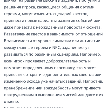
влияют на развитие миссий и заданий. Поступки и
решения игрока, касающиеся общения с этими
героями, могут изменить сценарий квестов,
привнести новые варианты развития событий или
даже привести к неожиданным поворотам сюжета.
Разветвление квестов в зависимости от отношений
В зависимости от уровня симпатии или антипатии
между главным героем и NPC, задания могут
развиваться по различным сценариям. Например,
если игрок проявляет доброжелательность и
помогает определенному персонажу, это может
привести к открытию дополнительных квестов или
изменению исхода уже начатых заданий. Напротив,
пренебрежение или враждебность могут привести
к затруднениям в выполнении миссий или даже к их
отмене.