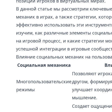
позиции игроков в виртуальных мирах.
В данной статье мы рассмотрим ключевы
механик в играх, а также стратегии, кот
эффективно использовать эти инструмент
изучим, как различные элементы социал
на игровой процесс, и какие стратегии м
успешной интеграции в игровые сообщест
Влияние социальных механик на пользов
Социальная механика
Вл
Позволяют игрока
Многопользовательские
другом, формируя
режимы
улучшает коорди
мышление.
Создает ощущени