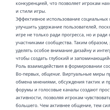
конкуренцией, что позволяет игрокам на
и стили игры.
Эффективное использование социальных 
улучшить удержание пользователей, поск
игре не только ради прогресса, но и ради
участниками сообщества. Таким образом,
уделять особое внимание дизайну и инте
чтобы создать глубокий и запоминающийс
Роль взаимодействия в формировании со
Во-первых,
общение
. Виртуальные миры п
обмена мнениями, обсуждения тактик и пр
форумы и голосовые каналы создают прос
активности, позволяя игрокам чувствовать
большего. Чем активнее общение, тем с