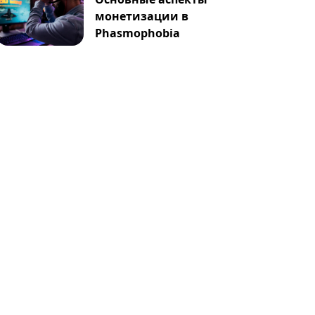
монетизации в
Phasmophobia