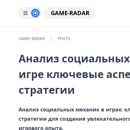
GAME-RADAR
GAME-RADAR
POSTS
Анализ социальных
игре ключевые асп
стратегии
Анализ социальных механик в играх: к
стратегии для создания увлекательно
игрового опыта.