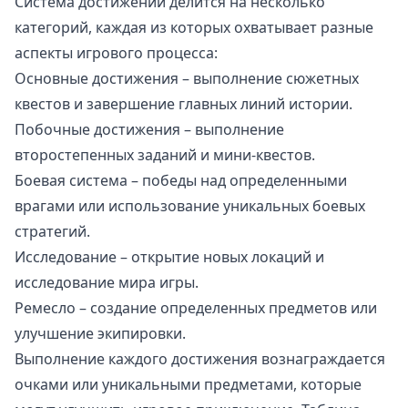
Система достижений делится на несколько
категорий, каждая из которых охватывает разные
аспекты игрового процесса:
Основные достижения – выполнение сюжетных
квестов и завершение главных линий истории.
Побочные достижения – выполнение
второстепенных заданий и мини-квестов.
Боевая система – победы над определенными
врагами или использование уникальных боевых
стратегий.
Исследование – открытие новых локаций и
исследование мира игры.
Ремесло – создание определенных предметов или
улучшение экипировки.
Выполнение каждого достижения вознаграждается
очками или уникальными предметами, которые