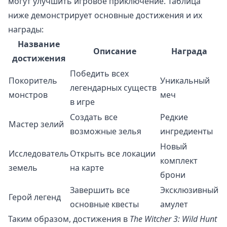
могут улучшить игровое приключение. Таблица
ниже демонстрирует основные достижения и их
награды:
Название
Описание
Награда
достижения
Победить всех
Покоритель
Уникальный
легендарных существ
монстров
меч
в игре
Создать все
Редкие
Мастер зелий
возможные зелья
ингредиенты
Новый
Исследователь
Открыть все локации
комплект
земель
на карте
брони
Завершить все
Эксклюзивный
Герой легенд
основные квесты
амулет
Таким образом, достижения в
The Witcher 3: Wild Hunt