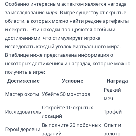
Особенно интересным аспектом является награда
за исследование
мира
. В игре существуют скрытые
области, в которых можно найти редкие артефакты
и секреты. Эти находки поощряются особыми
достижениями, что стимулирует игрока
исследовать каждый уголок виртуального мира.
В таблице ниже представлена информация о
некоторых достижениях и наградах, которые можно
получить в игре:
Достижение
Условие
Награда
Редкий
Мастер охоты
Убейте 50 монстров
меч
Откройте 10 скрытых
Исследователь
Трофей
локаций
Выполните 20 побочных
Опыт и
Герой деревни
заданий
золото