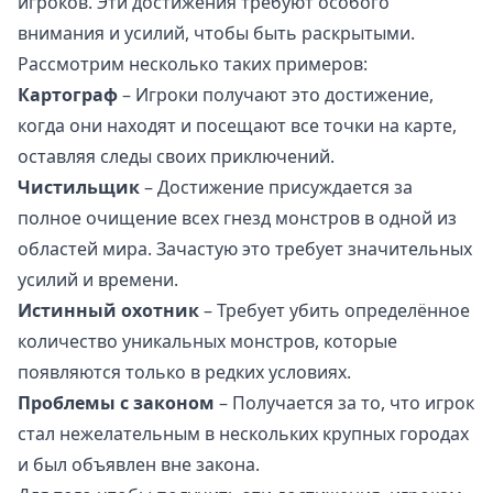
игроков. Эти достижения требуют особого
внимания и усилий, чтобы быть раскрытыми.
Рассмотрим несколько таких примеров:
Картограф
– Игроки получают это достижение,
когда они находят и посещают все точки на карте,
оставляя следы своих приключений.
Чистильщик
– Достижение присуждается за
полное очищение всех гнезд монстров в одной из
областей мира. Зачастую это требует значительных
усилий и времени.
Истинный охотник
– Требует убить определённое
количество уникальных монстров, которые
появляются только в редких условиях.
Проблемы с законом
– Получается за то, что игрок
стал нежелательным в нескольких крупных городах
и был объявлен вне закона.