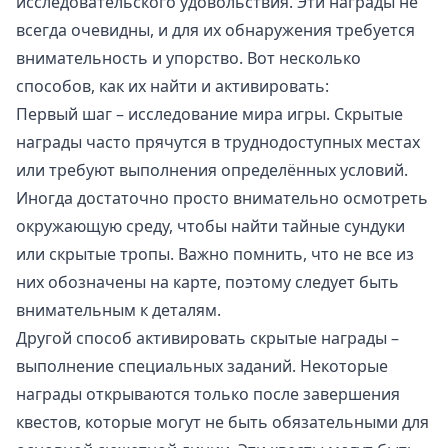
исследовательского удовольствия. Эти награды не
всегда очевидны, и для их обнаружения требуется
внимательность и упорство. Вот несколько
способов, как их найти и активировать:
Первый шаг – исследование мира игры. Скрытые
награды часто прячутся в труднодоступных местах
или требуют выполнения определённых условий.
Иногда достаточно просто внимательно осмотреть
окружающую среду, чтобы найти тайные сундуки
или скрытые тропы. Важно помнить, что не все из
них обозначены на карте, поэтому следует быть
внимательным к деталям.
Другой способ активировать скрытые награды –
выполнение специальных заданий. Некоторые
награды открываются только после завершения
квестов, которые могут не быть обязательными для