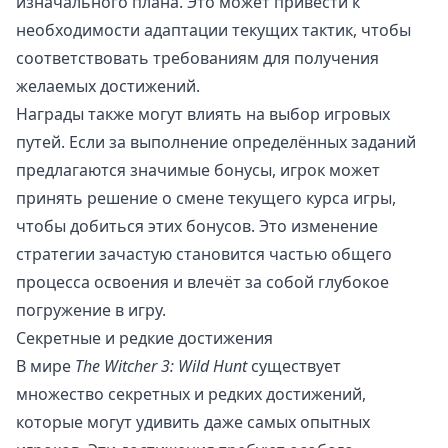
изначального плана. Это может привести к
необходимости адаптации текущих тактик, чтобы
соответствовать требованиям для получения
желаемых достижений.
Награды также могут влиять на выбор игровых
путей. Если за выполнение определённых заданий
предлагаются значимые бонусы, игрок может
принять решение о смене текущего курса игры,
чтобы добиться этих бонусов. Это изменение
стратегии зачастую становится частью общего
процесса освоения и влечёт за собой глубокое
погружение в игру.
Секретные и редкие достижения
В мире
The Witcher 3: Wild Hunt
существует
множество секретных и редких достижений,
которые могут удивить даже самых опытных