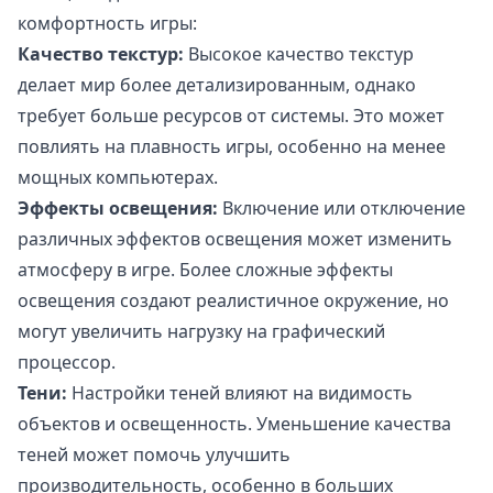
комфортность игры:
Качество текстур:
Высокое качество текстур
делает мир более детализированным, однако
требует больше ресурсов от системы. Это может
повлиять на плавность игры, особенно на менее
мощных компьютерах.
Эффекты освещения:
Включение или отключение
различных эффектов освещения может изменить
атмосферу в игре. Более сложные эффекты
освещения создают реалистичное окружение, но
могут увеличить нагрузку на графический
процессор.
Тени:
Настройки теней влияют на видимость
объектов и освещенность. Уменьшение качества
теней может помочь улучшить
производительность, особенно в больших