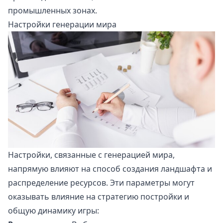
промышленных зонах.
Настройки генерации мира
Настройки, связанные с генерацией мира,
напрямую влияют на способ создания ландшафта и
распределение ресурсов. Эти параметры могут
оказывать влияние на стратегию постройки и
общую динамику игры: