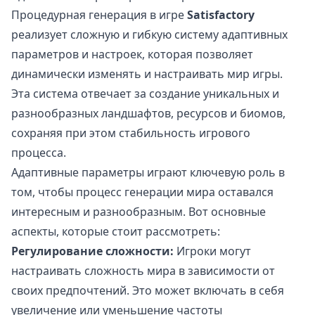
Процедурная генерация в игре
Satisfactory
реализует сложную и гибкую систему адаптивных
параметров и настроек, которая позволяет
динамически изменять и настраивать мир игры.
Эта система отвечает за создание уникальных и
разнообразных ландшафтов, ресурсов и биомов,
сохраняя при этом стабильность игрового
процесса.
Адаптивные параметры играют ключевую роль в
том, чтобы процесс генерации мира оставался
интересным и разнообразным. Вот основные
аспекты, которые стоит рассмотреть:
Регулирование сложности:
Игроки могут
настраивать сложность мира в зависимости от
своих предпочтений. Это может включать в себя
увеличение или уменьшение частоты