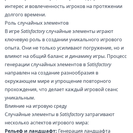
интерес и вовлеченность игроков на протяжении
долгого времени.
Роль случайных элементов
В игре
Satisfactory
случайные элементы играют
ключевую роль в создании уникального игрового
опыта. Они не только усиливают погружение, но и
влияют на общий баланс и динамику игры. Процесс
генерации случайных элементов в
Satisfactory
направлен на создание разнообразия в
окружающем мире и упрощение повторного
прохождения, что делает каждый игровой сеанс
уникальным.
Влияние на игровую среду
Случайные элементы в
Satisfactory
затрагивают
несколько аспектов игрового мира:
Рельеф и ландшафт:
Генерация ландшафта