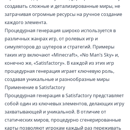
создавать сложные и детализированные миры, не
затрачивая огромные ресурсы на ручное создание
каждого элемента.
Процедурная генерация широко используется в
различных жанрах игр, от ролевых игр и
симуляторов до шутеров и стратегий. Примеры
таких игр включают «Minecraft», «No Man’s Sky» и,
конечно же, «Satisfactory». В каждой из этих игр
процедурная генерация играет ключевую роль,
создавая уникальные и разнообразные миры
Применение в Satisfactory
Процедурная генерация в Satisfactory представляет
собой один из ключевых элементов, делающих игру
захватывающей и уникальной. В отличие от
статических миров, процедурно сгенерированные
карты позволяют игрокам каждый раз переживать