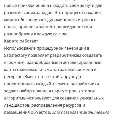
новые приключения и находить свежие пути для
развития своих заводов. Этот процесс создания
миров обеспечивает динамичность игрового
опыта, привнося элемент неожиданности и
разнообразия в каждую сессию.
Как это работает
Использование процедурной генерации в
Satisfactory позволяет разработчикам создавать
огромные, разнообразные и детализированные
карты с минимальными затратами времени и
ресурсов. Вместо того чтобы вручную
проектировать каждый элемент, разработчики
задают набор правил и параметров, которые
алгоритмы используют для создания уникальных
ландшафтов, распределения ресурсов и
размещения объектов.
Это позволяет значительно