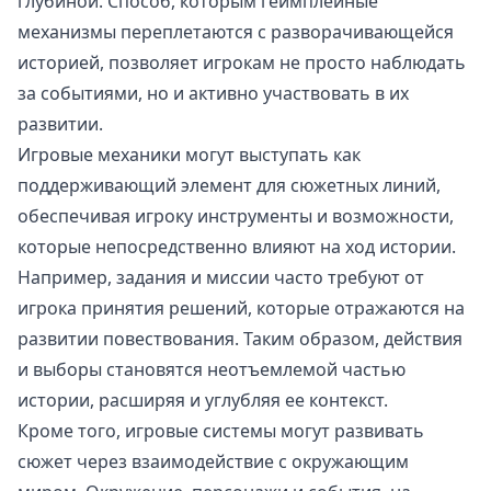
глубиной. Способ, которым геймплейные
механизмы переплетаются с разворачивающейся
историей, позволяет игрокам не просто наблюдать
за событиями, но и активно участвовать в их
развитии.
Игровые механики могут выступать как
поддерживающий элемент для сюжетных линий,
обеспечивая игроку инструменты и возможности,
которые непосредственно влияют на ход истории.
Например, задания и миссии часто требуют от
игрока принятия решений, которые отражаются на
развитии повествования. Таким образом, действия
и выборы становятся неотъемлемой частью
истории, расширяя и углубляя ее контекст.
Кроме того, игровые системы могут развивать
сюжет через взаимодействие с окружающим