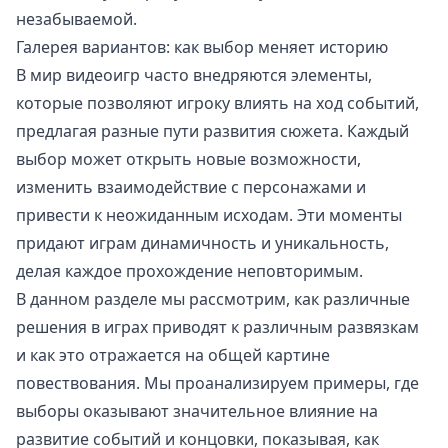
незабываемой.
Галерея вариантов: как выбор меняет историю
В мир видеоигр часто внедряются элементы,
которые позволяют игроку влиять на ход событий,
предлагая разные пути развития сюжета. Каждый
выбор может открыть новые возможности,
изменить взаимодействие с персонажами и
привести к неожиданным исходам. Эти моменты
придают играм динамичность и уникальность,
делая каждое прохождение неповторимым.
В данном разделе мы рассмотрим, как различные
решения в играх приводят к различным развязкам
и как это отражается на общей картине
повествования. Мы проанализируем примеры, где
выборы оказывают значительное влияние на
развитие событий и концовки, показывая, как