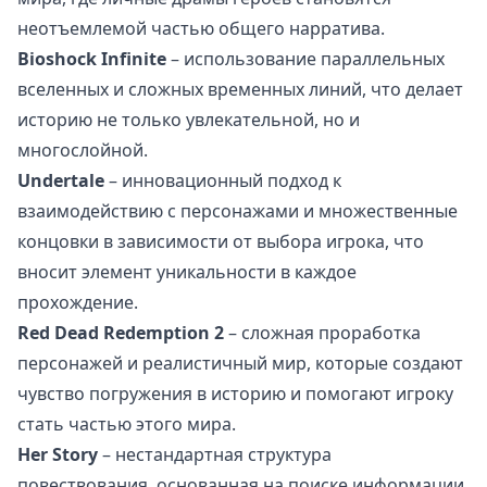
неотъемлемой частью общего нарратива.
Bioshock Infinite
– использование параллельных
вселенных и сложных временных линий, что делает
историю не только увлекательной, но и
многослойной.
Undertale
– инновационный подход к
взаимодействию с персонажами и множественные
концовки в зависимости от выбора игрока, что
вносит элемент уникальности в каждое
прохождение.
Red Dead Redemption 2
– сложная проработка
персонажей и реалистичный мир, которые создают
чувство погружения в историю и помогают игроку
стать частью этого мира.
Her Story
– нестандартная структура
повествования, основанная на поиске информации