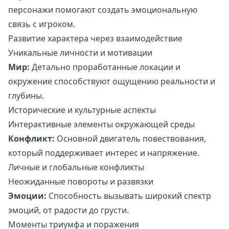
персонажи помогают создать эмоциональную
связь с игроком.
Развитие характера через взаимодействие
Уникальные личности и мотивации
Мир:
Детально проработанные локации и
окружение способствуют ощущению реальности и
глубины.
Исторические и культурные аспекты
Интерактивные элементы окружающей среды
Конфликт:
Основной двигатель повествования,
который поддерживает интерес и напряжение.
Личные и глобальные конфликты
Неожиданные повороты и развязки
Эмоции:
Способность вызывать широкий спектр
эмоций, от радости до грусти.
Моменты триумфа и поражения