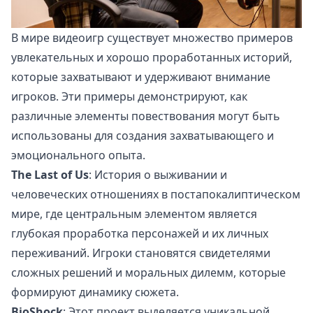
В мире видеоигр существует множество примеров
увлекательных и хорошо проработанных историй,
которые захватывают и удерживают внимание
игроков. Эти примеры демонстрируют, как
различные элементы повествования могут быть
использованы для создания захватывающего и
эмоционального опыта.
The Last of Us
: История о выживании и
человеческих отношениях в постапокалиптическом
мире, где центральным элементом является
глубокая проработка персонажей и их личных
переживаний. Игроки становятся свидетелями
сложных решений и моральных дилемм, которые
формируют динамику сюжета.
BioShock
: Этот проект выделяется уникальной