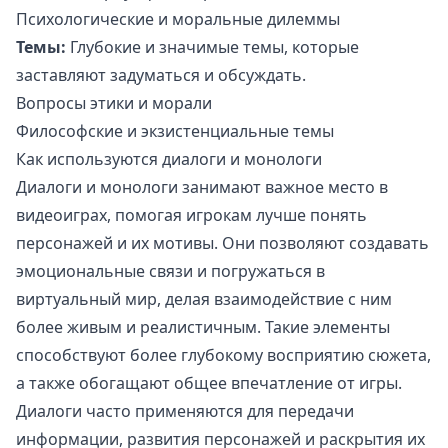
Психологические и моральные дилеммы
Темы:
Глубокие и значимые темы, которые
заставляют задуматься и обсуждать.
Вопросы этики и морали
Философские и экзистенциальные темы
Как используются диалоги и монологи
Диалоги и монологи занимают важное место в
видеоиграх, помогая игрокам лучше понять
персонажей и их мотивы. Они позволяют создавать
эмоциональные связи и погружаться в
виртуальный мир, делая взаимодействие с ним
более живым и реалистичным. Такие элементы
способствуют более глубокому восприятию сюжета,
а также обогащают общее впечатление от игры.
Диалоги часто применяются для передачи
информации, развития персонажей и раскрытия их