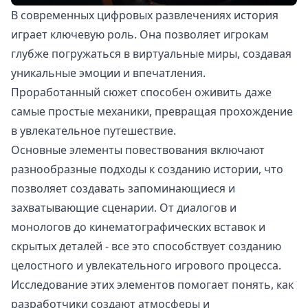
В современных цифровых развлечениях история
играет ключевую роль. Она позволяет игрокам
глубже погружаться в виртуальные миры, создавая
уникальные эмоции и впечатления.
Проработанный сюжет способен оживить даже
самые простые механики, превращая прохождение
в увлекательное путешествие.
Основные элементы повествования включают
разнообразные подходы к созданию истории, что
позволяет создавать запоминающиеся и
захватывающие сценарии. От диалогов и
монологов до кинематографических вставок и
скрытых деталей - все это способствует созданию
целостного и увлекательного игрового процесса.
Исследование этих элементов помогает понять, как
разработчики создают атмосферы и