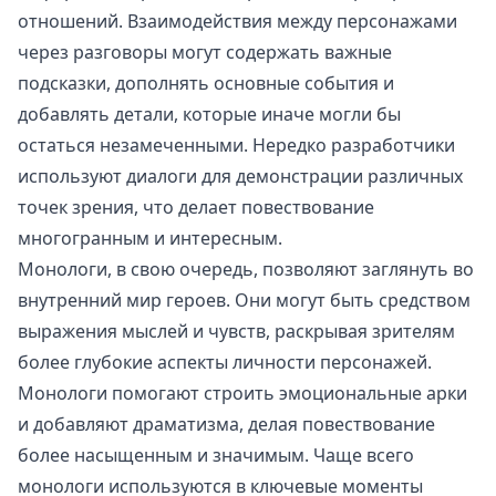
отношений. Взаимодействия между персонажами
через разговоры могут содержать важные
подсказки, дополнять основные события и
добавлять детали, которые иначе могли бы
остаться незамеченными. Нередко разработчики
используют диалоги для демонстрации различных
точек зрения, что делает повествование
многогранным и интересным.
Монологи, в свою очередь, позволяют заглянуть во
внутренний мир героев. Они могут быть средством
выражения мыслей и чувств, раскрывая зрителям
более глубокие аспекты личности персонажей.
Монологи помогают строить эмоциональные арки
и добавляют драматизма, делая повествование
более насыщенным и значимым. Чаще всего
монологи используются в ключевые моменты