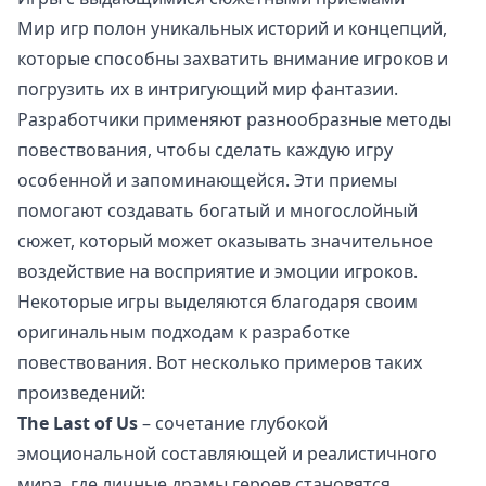
Мир игр полон уникальных историй и концепций,
которые способны захватить внимание игроков и
погрузить их в интригующий мир фантазии.
Разработчики применяют разнообразные методы
повествования, чтобы сделать каждую игру
особенной и запоминающейся. Эти приемы
помогают создавать богатый и многослойный
сюжет, который может оказывать значительное
воздействие на восприятие и эмоции игроков.
Некоторые игры выделяются благодаря своим
оригинальным подходам к разработке
повествования. Вот несколько примеров таких
произведений:
The Last of Us
– сочетание глубокой
эмоциональной составляющей и реалистичного
мира, где личные драмы героев становятся