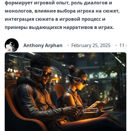
формирует игровой опыт, роль диалогов и
монологов, влияние выбора игрока на сюжет,
интеграция сюжета в игровой процесс и
примеры выдающихся нарративов в играх.
Anthony Arphan
February 25, 2025
11 m