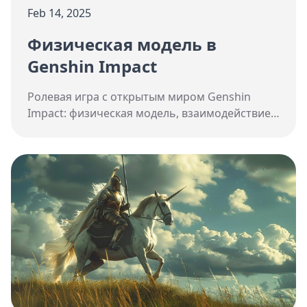
Feb 14, 2025
Физическая модель в
Genshin Impact
Ролевая игра с открытым миром Genshin
Impact: физическая модель, взаимодействие с
окружающей средой, реализм и детализация,
стратегия и тактика, исследование и открытие
новых мест, погружение в игровой мир.