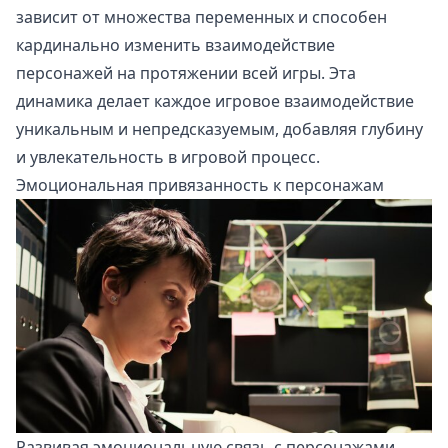
зависит от множества переменных и способен
кардинально изменить взаимодействие
персонажей на протяжении всей игры. Эта
динамика делает каждое игровое взаимодействие
уникальным и непредсказуемым, добавляя глубину
и увлекательность в игровой процесс.
Эмоциональная привязанность к персонажам
Развивая эмоциональную связь с персонажами,