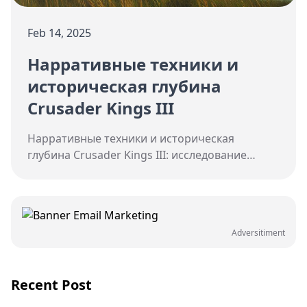
Feb 14, 2025
Нарративные техники и
историческая глубина
Crusader Kings III
Нарративные техники и историческая
глубина Crusader Kings III: исследование
повествования, исторических событий и
персонажей в средневековом симуляторе.
Adversitiment
Recent Post