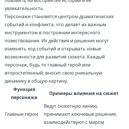
повлиять на восприятие истории и её
увлекательность.
Персонажи становятся центром драматических
событий и конфликта, что делает их важным
инструментом в построении интересного
повествования. Их действия и решения могут
изменять ход событий и открывать новые
возможности для развития сюжета. Каждый
персонаж, будь то главный герой или
второстепенный, вносит свою уникальную
динамику в общую картину.
Функция
Примеры влияния на сюжет
персонажа
Ведут сюжетную линию,
Главные герои
принимают ключевые решения,
взаимодействуют с миром