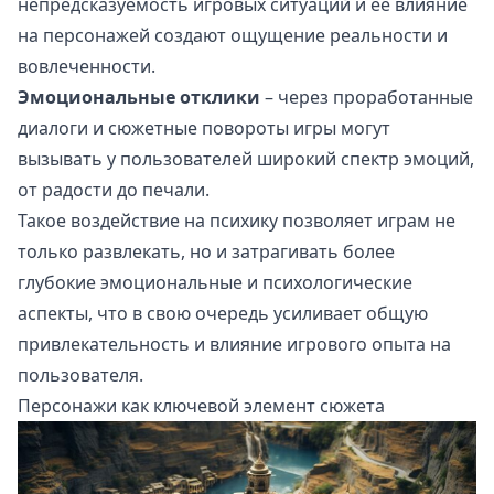
непредсказуемость игровых ситуаций и её влияние
на персонажей создают ощущение реальности и
вовлеченности.
Эмоциональные отклики
– через проработанные
диалоги и сюжетные повороты игры могут
вызывать у пользователей широкий спектр эмоций,
от радости до печали.
Такое воздействие на психику позволяет играм не
только развлекать, но и затрагивать более
глубокие эмоциональные и психологические
аспекты, что в свою очередь усиливает общую
привлекательность и влияние игрового опыта на
пользователя.
Персонажи как ключевой элемент сюжета