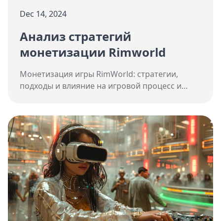
Dec 14, 2024
Анализ стратегий
монетизации Rimworld
Монетизация игры RimWorld: стратегии,
подходы и влияние на игровой процесс и
финансовые показатели.