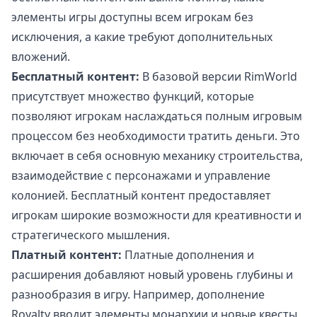
элементы игры доступны всем игрокам без
исключения, а какие требуют дополнительных
вложений.
Бесплатный контент:
В базовой версии RimWorld
присутствует множество функций, которые
позволяют игрокам наслаждаться полным игровым
процессом без необходимости тратить деньги. Это
включает в себя основную механику строительства,
взаимодействие с персонажами и управление
колонией. Бесплатный контент предоставляет
игрокам широкие возможности для креативности и
стратегического мышления.
Платный контент:
Платные дополнения и
расширения добавляют новый уровень глубины и
разнообразия в игру. Например, дополнение
Royalty вводит элементы монархии и новые квесты,