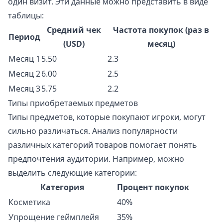
один визит. Эти данные можно представить в виде
таблицы:
Средний чек
Частота покупок (раз в
Период
(USD)
месяц)
Месяц 1
5.50
2.3
Месяц 2
6.00
2.5
Месяц 3
5.75
2.2
Типы приобретаемых предметов
Типы предметов, которые покупают игроки, могут
сильно различаться. Анализ популярности
различных категорий товаров помогает понять
предпочтения аудитории. Например, можно
выделить следующие категории:
Категория
Процент покупок
Косметика
40%
Упрощение геймплейя
35%