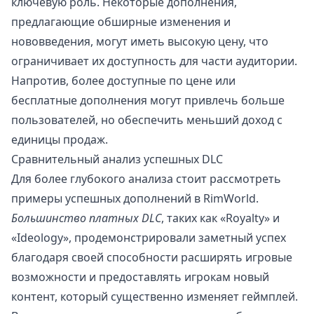
ключевую роль. Некоторые дополнения,
предлагающие обширные изменения и
нововведения, могут иметь высокую цену, что
ограничивает их доступность для части аудитории.
Напротив, более доступные по цене или
бесплатные дополнения могут привлечь больше
пользователей, но обеспечить меньший доход с
единицы продаж.
Сравнительный анализ успешных DLC
Для более глубокого анализа стоит рассмотреть
примеры успешных дополнений в RimWorld.
Большинство платных DLC
, таких как «Royalty» и
«Ideology», продемонстрировали заметный успех
благодаря своей способности расширять игровые
возможности и предоставлять игрокам новый
контент, который существенно изменяет геймплей.