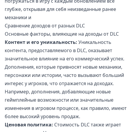
погружаться в игру с каждым обновлением всё
глубже, открывая для себя неизведанные ранее
механики и
Сравнение доходов от разных DLC
Основные факторы, влияющие на доходы от DLC
Контент и его уникальность:
Уникальность
контента, предоставляемого в DLC, оказывает
значительное влияние на его коммерческий успех.
Дополнения, которые привносят новые механики,
персонажи или истории, часто вызывают больший
интерес у игроков, что отражается на доходах.
Например, дополнения, добавляющие новые
геймплейные возможности или значительные
изменения в игровом процессе, как правило, имеют
более высокий уровень продаж.
Ценовая политика:
Стоимость DLC также играет