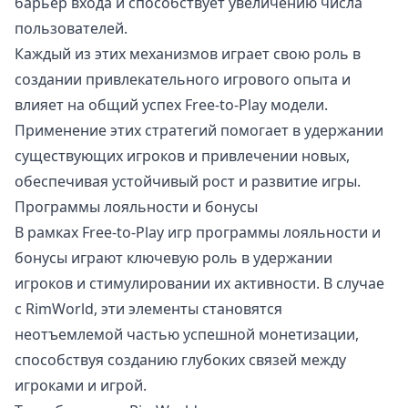
барьер входа и способствует увеличению числа
пользователей.
Каждый из этих механизмов играет свою роль в
создании привлекательного игрового опыта и
влияет на общий успех Free-to-Play модели.
Применение этих стратегий помогает в удержании
существующих игроков и привлечении новых,
обеспечивая устойчивый рост и развитие игры.
Программы лояльности и бонусы
В рамках Free-to-Play игр программы лояльности и
бонусы играют ключевую роль в удержании
игроков и стимулировании их активности. В случае
с RimWorld, эти элементы становятся
неотъемлемой частью успешной монетизации,
способствуя созданию глубоких связей между
игроками и игрой.