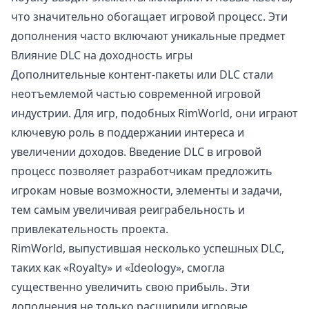
что значительно обогащает игровой процесс. Эти
дополнения часто включают уникальные предмет
Влияние DLC на доходность игры
Дополнительные контент-пакеты или DLC стали
неотъемлемой частью современной игровой
индустрии. Для игр, подобных RimWorld, они играют
ключевую роль в поддержании интереса и
увеличении доходов. Введение DLC в игровой
процесс позволяет разработчикам предложить
игрокам новые возможности, элементы и задачи,
тем самым увеличивая реиграбельность и
привлекательность проекта.
RimWorld, выпустившая несколько успешных DLC,
таких как «Royalty» и «Ideology», смогла
существенно увеличить свою прибыль. Эти
дополнения не только расширили игровые