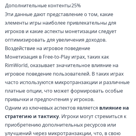
Дополнительные контенты
25%
Эти данные дают представление о том, какие
элементы игры наиболее привлекательны для
игроков и какие аспекты монетизации следует
оптимизировать для увеличения доходов.
Воздействие на игровое поведение
Монетизация в Free-to-Play играх, таких как
RimWorld, оказывает значительное влияние на
игровое поведение пользователей. В таких играх
часто используются микротранзакции и различные
платные опции, что может формировать особые
привычки и предпочтения у игроков.
Одним из ключевых аспектов является
влияние на
стратегию и тактику
. Игроки могут стремиться к
приобретению дополнительных ресурсов или
улучшений через микротранзакции, что, в свою