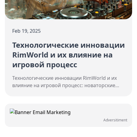
Feb 19, 2025
Технологические инновации
RimWorld и их влияние на
игровой процесс
Технологические инновации RimWorld и их
влияние на игровой процесс: новаторские
технологии, эволюция механики игрового
процесса, влияние новых алгоритмов на
поведение колонистов, адаптивное
изменение окружающей среды, расширение
Adversitiment
возможностей строительства, упрощение
процесса создания и модификации объектов,
инновации в управлении ресурсами и