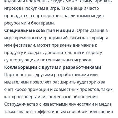
кодов или временных скидок может стимулировать
игроков к покупкам в игре. Такие акции часто
проводятся в партнерстве с различными медиа-
ресурсами и блогерами.
Специальные события и акции
: Организация в
игре временных мероприятий, таких как турниры
или фестивали, может привлечь внимание к
продукту и создать дополнительный интерес у
существующих и потенциальных игроков.
Коллаборации с другими разработчиками
:
Партнерство с другими разработчиками или
издателями позволяет расширить аудиторию за
счет кросс-промоции и совместных проектов, таких
как кроссоверы или совместные обновления.
Сотрудничество с известными личностями и медиа
также является эффективным способом повышения