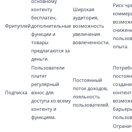
основному
Риск чр
контенту
Широкая
коммер
бесплатен,
аудитория,
возмож
Фритуплей
дополнительные
возможность
снижен
функции и
увеличения
пользов
товары
вовлеченности.
опыта.
предлагаются за
деньги.
Пользователи
Потребн
платят
постоя
Постоянный
регулярный
создани
поток доходов,
Подписка
взнос для
контент
лояльность
доступа ко всему
возмож
пользователей.
контенту и
барьеры
функциям.
пользов
Ограни