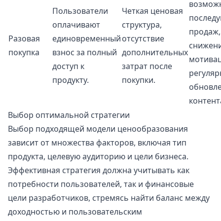
возможн
Пользователи
Четкая ценовая
послед
оплачивают
структура,
продаж
Разовая
единовременный
отсутствие
снижен
покупка
взнос за полный
дополнительных
мотивац
доступ к
затрат после
регуляр
продукту.
покупки.
обновл
контент
Выбор оптимальной стратегии
Выбор подходящей модели ценообразования
зависит от множества факторов, включая тип
продукта, целевую аудиторию и цели бизнеса.
Эффективная стратегия должна учитывать как
потребности пользователей, так и финансовые
цели разработчиков, стремясь найти баланс между
доходностью и пользовательским