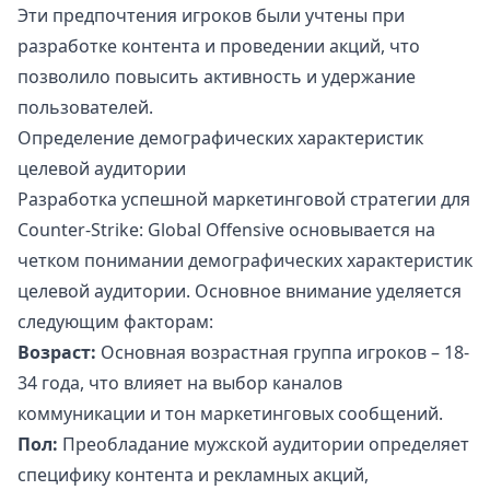
Эти предпочтения игроков были учтены при
разработке контента и проведении акций, что
позволило повысить активность и удержание
пользователей.
Определение демографических характеристик
целевой аудитории
Разработка успешной маркетинговой стратегии для
Counter-Strike: Global Offensive основывается на
четком понимании демографических характеристик
целевой аудитории. Основное внимание уделяется
следующим факторам:
Возраст:
Основная возрастная группа игроков – 18-
34 года, что влияет на выбор каналов
коммуникации и тон маркетинговых сообщений.
Пол:
Преобладание мужской аудитории определяет
специфику контента и рекламных акций,