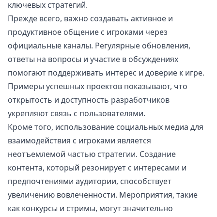
ключевых стратегий.
Прежде всего, важно создавать активное и
продуктивное общение с игроками через
официальные каналы. Регулярные обновления,
ответы на вопросы и участие в обсуждениях
помогают поддерживать интерес и доверие к игре.
Примеры успешных проектов показывают, что
открытость и доступность разработчиков
укрепляют связь с пользователями.
Кроме того, использование социальных медиа для
взаимодействия с игроками является
неотъемлемой частью стратегии. Создание
контента, который резонирует с интересами и
предпочтениями аудитории, способствует
увеличению вовлеченности. Мероприятия, такие
как конкурсы и стримы, могут значительно