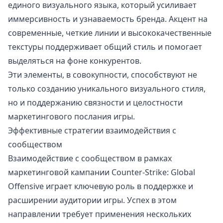
единого визуального языка, который усиливает
иммерсивность и узнаваемость бренда. Акцент на
современные, четкие линии и высококачественные
текстуры поддерживает общий стиль и помогает
выделяться на фоне конкурентов.
Эти элементы, в совокупности, способствуют не
только созданию уникального визуального стиля,
но и поддержанию связности и целостности
маркетингового послания игры.
Эффективные стратегии взаимодействия с
сообществом
Взаимодействие с сообществом в рамках
маркетинговой кампании Counter-Strike: Global
Offensive играет ключевую роль в поддержке и
расширении аудитории игры. Успех в этом
направлении требует применения нескольких