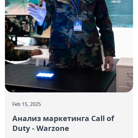
Feb 15, 2025
Анализ маркетинга Call of
Duty - Warzone