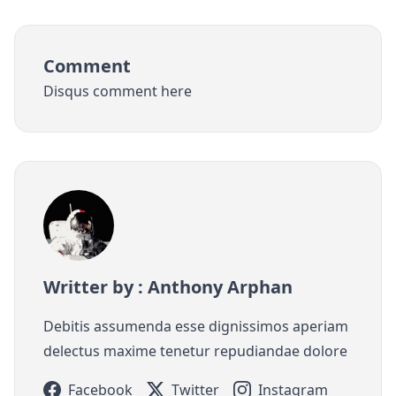
Comment
Disqus comment here
Writter by : Anthony Arphan
Debitis assumenda esse dignissimos aperiam
delectus maxime tenetur repudiandae dolore
Facebook
Twitter
Instagram