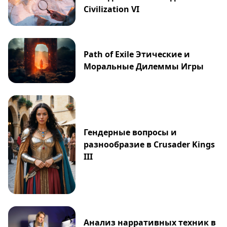
Civilization VI
Path of Exile Этические и
Моральные Дилеммы Игры
Гендерные вопросы и
разнообразие в Crusader Kings
III
Анализ нарративных техник в