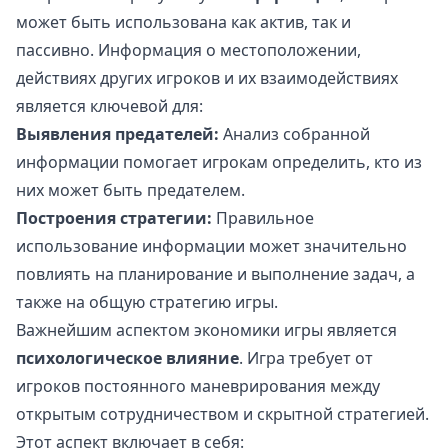
может быть использована как актив, так и
пассивно. Информация о местоположении,
действиях других игроков и их взаимодействиях
является ключевой для:
Выявления предателей:
Анализ собранной
информации помогает игрокам определить, кто из
них может быть предателем.
Построения стратегии:
Правильное
использование информации может значительно
повлиять на планирование и выполнение задач, а
также на общую стратегию игры.
Важнейшим аспектом экономики игры является
психологическое влияние
. Игра требует от
игроков постоянного маневрирования между
открытым сотрудничеством и скрытной стратегией.
Этот аспект включает в себя: