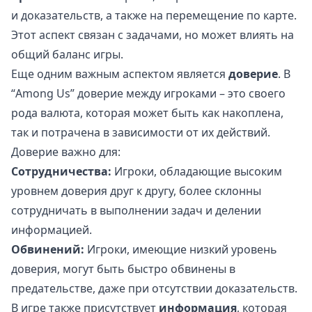
и доказательств, а также на перемещение по карте.
Этот аспект связан с задачами, но может влиять на
общий баланс игры.
Еще одним важным аспектом является
доверие
. В
“Among Us” доверие между игроками – это своего
рода валюта, которая может быть как накоплена,
так и потрачена в зависимости от их действий.
Доверие важно для:
Сотрудничества:
Игроки, обладающие высоким
уровнем доверия друг к другу, более склонны
сотрудничать в выполнении задач и делении
информацией.
Обвинений:
Игроки, имеющие низкий уровень
доверия, могут быть быстро обвинены в
предательстве, даже при отсутствии доказательств.
В игре также присутствует
информация
, которая