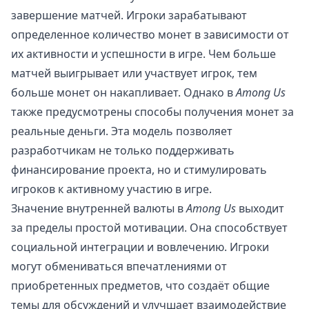
завершение матчей. Игроки зарабатывают
определенное количество монет в зависимости от
их активности и успешности в игре. Чем больше
матчей выигрывает или участвует игрок, тем
больше монет он накапливает. Однако в
Among Us
также предусмотрены способы получения монет за
реальные деньги. Эта модель позволяет
разработчикам не только поддерживать
финансирование проекта, но и стимулировать
игроков к активному участию в игре.
Значение внутренней валюты в
Among Us
выходит
за пределы простой мотивации. Она способствует
социальной интеграции и вовлечению. Игроки
могут обмениваться впечатлениями от
приобретенных предметов, что создаёт общие
темы для обсуждений и улучшает взаимодействие