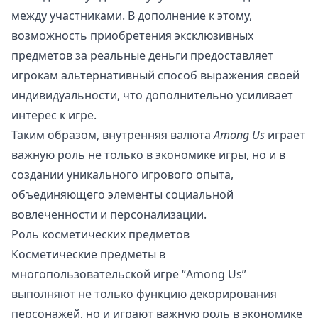
между участниками. В дополнение к этому,
возможность приобретения эксклюзивных
предметов за реальные деньги предоставляет
игрокам альтернативный способ выражения своей
индивидуальности, что дополнительно усиливает
интерес к игре.
Таким образом, внутренняя валюта
Among Us
играет
важную роль не только в экономике игры, но и в
создании уникального игрового опыта,
объединяющего элементы социальной
вовлеченности и персонализации.
Роль косметических предметов
Косметические предметы в
многопользовательской игре “Among Us”
выполняют не только функцию декорирования
персонажей, но и играют важную роль в экономике