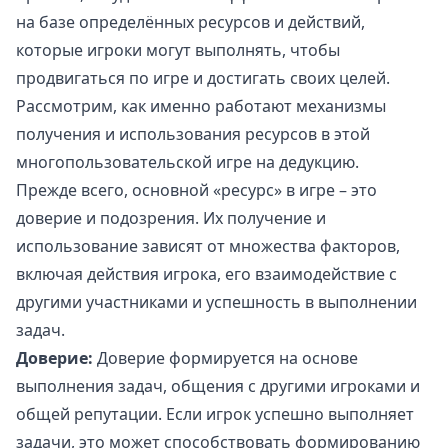
на базе определённых ресурсов и действий,
которые игроки могут выполнять, чтобы
продвигаться по игре и достигать своих целей.
Рассмотрим, как именно работают механизмы
получения и использования ресурсов в этой
многопользовательской игре на дедукцию.
Прежде всего, основной «ресурс» в игре – это
доверие и подозрения. Их получение и
использование зависят от множества факторов,
включая действия игрока, его взаимодействие с
другими участниками и успешность в выполнении
задач.
Доверие:
Доверие формируется на основе
выполнения задач, общения с другими игроками и
общей репутации. Если игрок успешно выполняет
задачи, это может способствовать формированию