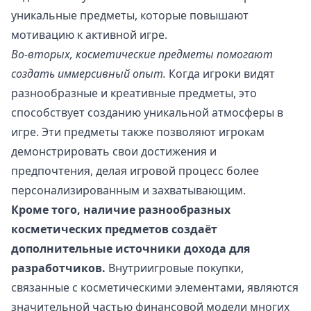
уникальные предметы, которые повышают
мотивацию к активной игре.
Во-вторых, косметические предметы помогают
создать иммерсивный опыт.
Когда игроки видят
разнообразные и креативные предметы, это
способствует созданию уникальной атмосферы в
игре. Эти предметы также позволяют игрокам
демонстрировать свои достижения и
предпочтения, делая игровой процесс более
персонализированным и захватывающим.
Кроме того, наличие разнообразных
косметических предметов создаёт
дополнительные источники дохода для
разработчиков.
Внутриигровые покупки,
связанные с косметическими элементами, являются
значительной частью финансовой модели многих