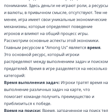
понимании. Здесь деньги не играют роли, а ресурсы
и валюты, в привычном смысле, отсутствуют. Тем не
менее, игра имеет свои уникальные экономические
механизмы, которые определяют поведение
игроков и влияют на общий процесс игры.
Рассмотрим основные аспекты этой экономики.
Главным ресурсом в “Among Us” является
время
.
Это основной ресурс, который игроки
распределяют между выполнением задач и поиском
предателей. Время в игре разделяется на несколько
категорий:
Время выполнения задач:
Игроки тратят время на
выполнение различных задач на карте, что
помогает команде получить преимущество и
приблизиться к победе.
Время на поиски:
Время, затраченное на поиск тел