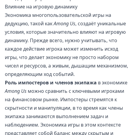
Влияние на игровую динамику
Экономика многопользовательской игры на
дедукцию, такой как
Among Us
, создаёт уникальные
условия, которые значительно влияют на игровую
динамику. Прежде всего, нужно учитывать, что
каждое действие игрока может изменить исход
игры, что делает экономику не просто набором
чисел и ресурсов, а живым, дышащим механизмом,
определяющим ход событий.
Роль импостеров и членов экипажа
в экономике
Among Us
можно сравнить с ключевыми игроками
на финансовом рынке. Импостеры стремятся к
скрытности и манипуляции, в то время как члены
экипажа занимаются выполнением задач и
наблюдением. Экономика игры в этом контексте
представляет собой баланс между скрытым и