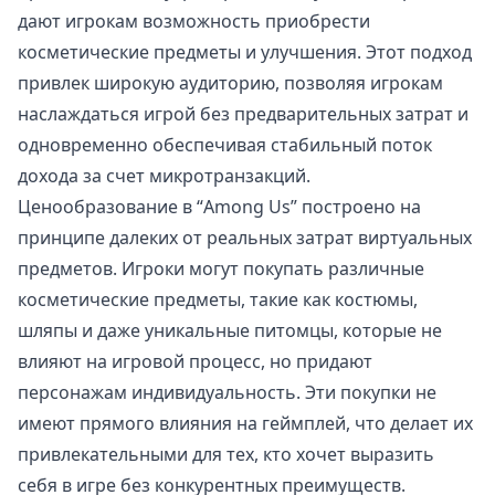
дают игрокам возможность приобрести
косметические предметы и улучшения. Этот подход
привлек широкую аудиторию, позволяя игрокам
наслаждаться игрой без предварительных затрат и
одновременно обеспечивая стабильный поток
дохода за счет микротранзакций.
Ценообразование в “Among Us” построено на
принципе далеких от реальных затрат виртуальных
предметов. Игроки могут покупать различные
косметические предметы, такие как костюмы,
шляпы и даже уникальные питомцы, которые не
влияют на игровой процесс, но придают
персонажам индивидуальность. Эти покупки не
имеют прямого влияния на геймплей, что делает их
привлекательными для тех, кто хочет выразить
себя в игре без конкурентных преимуществ.