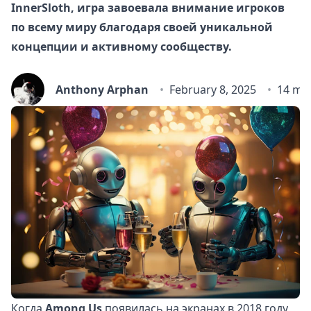
InnerSloth, игра завоевала внимание игроков
по всему миру благодаря своей уникальной
концепции и активному сообществу.
Anthony Arphan
February 8, 2025
14 mi
Когда
Among Us
появилась на экранах в 2018 году,