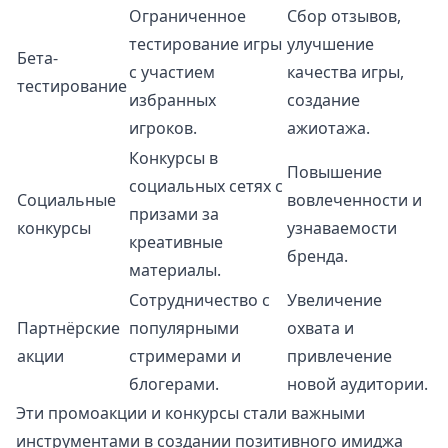
Ограниченное
Сбор отзывов,
тестирование игры
улучшение
Бета-
с участием
качества игры,
тестирование
избранных
создание
игроков.
ажиотажа.
Конкурсы в
Повышение
социальных сетях с
Социальные
вовлеченности и
призами за
конкурсы
узнаваемости
креативные
бренда.
материалы.
Сотрудничество с
Увеличение
Партнёрские
популярными
охвата и
акции
стримерами и
привлечение
блогерами.
новой аудитории.
Эти промоакции и конкурсы стали важными
инструментами в создании позитивного имиджа